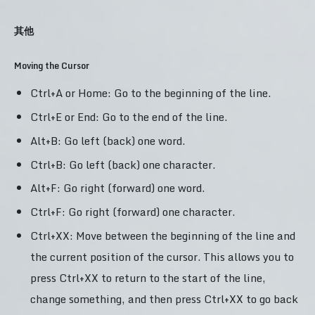
其他
Moving the Cursor
Ctrl+A or Home: Go to the beginning of the line.
Ctrl+E or End: Go to the end of the line.
Alt+B: Go left (back) one word.
Ctrl+B: Go left (back) one character.
Alt+F: Go right (forward) one word.
Ctrl+F: Go right (forward) one character.
Ctrl+XX: Move between the beginning of the line and
the current position of the cursor. This allows you to
press Ctrl+XX to return to the start of the line,
change something, and then press Ctrl+XX to go back