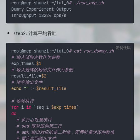
root@aep-shunzi:~/tut_0
# ./run_exp.sh 
Dummy Experiement Output

step2. 计算平均吞吐
复制代码
root@aep-shunzi:~/tut_0
# cat run_dummy.sh 
# 输入试验次数作为参数
exp_times=
$1
# 输入最终的输出文件作为参数
result_file=
$2
# 清空输出文件
echo
""
 > 
$result_file
# 循环执行
for
 i 
in
 `seq 1 
$exp_times
do
# 执行吞吐量统计
# sed 取对应的第二行
# awk 输出对应的第二列值，即吞吐量对应的数值
# 重定向到输出文件