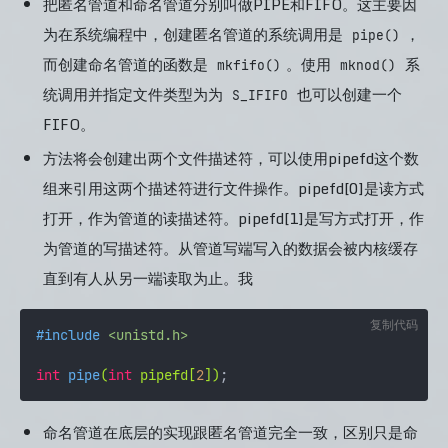
把匿名管道和命名管道分别叫做PIPE和FIFO。这主要因
为在系统编程中，创建匿名管道的系统调用是
，
pipe()
而创建命名管道的函数是
。使用
系
mkfifo()
mknod()
统调用并指定文件类型为为
也可以创建一个
S_IFIFO
FIFO。
方法将会创建出两个文件描述符，可以使用pipefd这个数
组来引用这两个描述符进行文件操作。pipefd[0]是读方式
打开，作为管道的读描述符。pipefd[1]是写方式打开，作
为管道的写描述符。从管道写端写入的数据会被内核缓存
直到有人从另一端读取为止。我
复制代码
#
include
<unistd.h>
int
pipe
(
int
 pipefd[
2
])
命名管道在底层的实现跟匿名管道完全一致，区别只是命