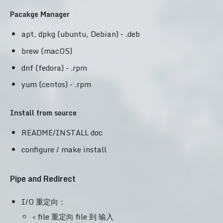
Pacakge Manager
apt, dpkg (ubuntu, Debian) - .deb
brew (macOS)
dnf (fedora) - .rpm
yum (centos) - .rpm
Install from source
README/INSTALL doc
configure / make install
Pipe and Redirect
I/O 重定向：
< file 重定向 file 到 输入