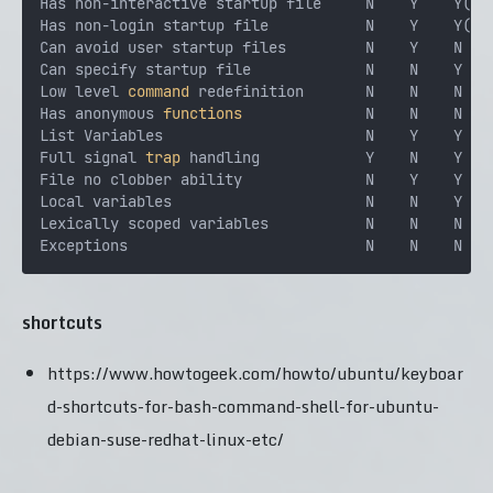
Has non-interactive startup file     N    Y    Y(7) 
Has non-login startup file           N    Y    Y(7) 
Can avoid user startup files         N    Y    N    
Can specify startup file             N    N    Y    
Low level 
command
 redefinition       N    N    N    
Has anonymous 
functions
              N    N    N    
List Variables                       N    Y    Y    
Full signal 
trap
 handling            Y    N    Y    
File no clobber ability              N    Y    Y    
Local variables                      N    N    Y    
Lexically scoped variables           N    N    N    
shortcuts
https://www.howtogeek.com/howto/ubuntu/keyboar
d-shortcuts-for-bash-command-shell-for-ubuntu-
debian-suse-redhat-linux-etc/