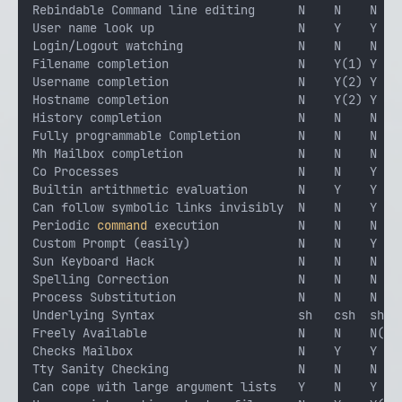
Rebindable Command line editing      N    N    N    
User name look up                    N    Y    Y    
Login/Logout watching                N    N    N    
Filename completion                  N    Y(1) Y    
Username completion                  N    Y(2) Y    
Hostname completion                  N    Y(2) Y    
History completion                   N    N    N    
Fully programmable Completion        N    N    N    
Mh Mailbox completion                N    N    N    
Co Processes                         N    N    Y    
Builtin artithmetic evaluation       N    Y    Y    
Can follow symbolic links invisibly  N    N    Y    
Periodic 
command
 execution           N    N    N    
Custom Prompt (easily)               N    N    Y    
Sun Keyboard Hack                    N    N    N    
Spelling Correction                  N    N    N    
Process Substitution                 N    N    N    
Underlying Syntax                    sh   csh  sh   
Freely Available                     N    N    N(5) 
Checks Mailbox                       N    Y    Y    
Tty Sanity Checking                  N    N    N    
Can cope with large argument lists   Y    N    Y    