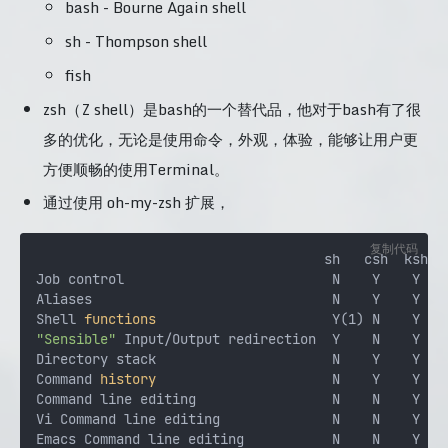
bash - Bourne Again shell
sh - Thompson shell
fish
zsh（Z shell）是bash的一个替代品，他对于bash有了很
多的优化，无论是使用命令，外观，体验，能够让用户更
方便顺畅的使用Terminal。
通过使用 oh-my-zsh 扩展，
复制代码
                                    sh   csh  ksh  b
Job control                          N    Y    Y    
Aliases                              N    Y    Y    
Shell 
functions
"Sensible"
 Input/Output redirection  Y    N    Y    
Directory stack                      N    Y    Y    
Command 
history
                      N    Y    Y    
Command line editing                 N    N    Y    
Vi Command line editing              N    N    Y    
Emacs Command line editing           N    N    Y    