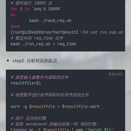
# 循环执行 10001 次
for
 i 
in
do
done
[root@iZ8vb09drusrfas7dkou1tZ ~]
# cat run_exp.sh 
# 重定向到 req_time 文件
step2. 分析对应的延迟
复制代码
# 接受输入参数作为读取的文件
resultfile=
$1
# 按照数字进行排序得到对应排序后的文件
sort -g 
$resultfile
 > 
$resultfile
-sort

# 统计 总共的行数
# 提取 wordcount 的输出的第一列 得到行数
lineno=`wc -l 
$resultfile
 | awk 
'{print $1}'