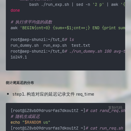
	bash ./run_exp.sh | sed -n 
'2 p'
 | awk 
'{pr
done
# 执行求平均值的函数
awk 
'BEGIN{cnt=0} {sum+=$1;cnt++;} END {print sum/c
root@aep-shunzi:~/tut_0
# ls
run_dummy.sh  run_exp.sh  test.txt

root@aep-shunzi:~/tut_0
# ./run_dummy.sh 100 avg-thr
16249.1

统计尾延迟的分布
step1. 构造对应的延迟记录文件 req_time
复制代码
[root@iZ8vb09drusrfas7dkou1tZ ~]
# cat rand_req.sh 
# 随机生成延迟
echo
"
$RANDOM
 us"
[root@iZ8vb09drusrfas7dkou1tZ ~]
# cat run_req.sh 