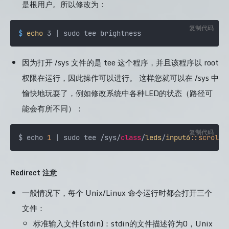
是根用户。所以修改为：
复制代码
$
echo
 3 | sudo tee brightness
因为打开 /sys 文件的是 tee 这个程序，并且该程序以 root
权限在运行，因此操作可以进行。 这样您就可以在 /sys 中
愉快地玩耍了，例如修改系统中各种LED的状态（路径可
能会有所不同）：
复制代码
$ echo 
1
 | sudo tee /sys/
class
/
leds
/
input6
:
:scrolll
Redirect 注意
一般情况下，每个 Unix/Linux 命令运行时都会打开三个
文件：
标准输入文件(stdin)：stdin的文件描述符为0，Unix