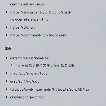
commands-in-linux/
https://swcarpentry.github.io/shell-
novice/reference.html
https://tldr.sh/
https://command-not-found.com/
示例
cat/more/less/head/tail
more 读取了整个文件，less 按页读取
mkdir/cp/mv/rm/touch
grep/sort/wc/cut
ls/cd/du/pwd/man/rmdir/ln/locate/echo/df/tar
chown/chgrp/chmod