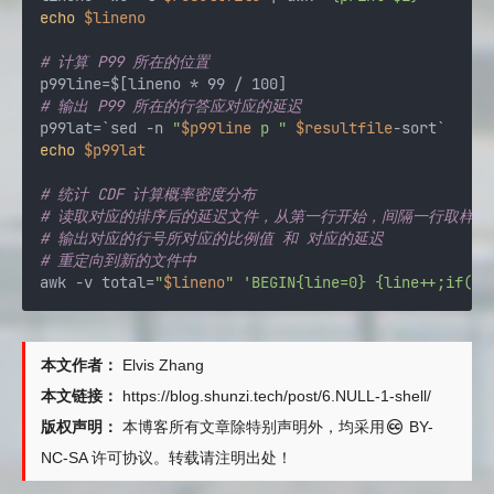
echo
$lineno
# 计算 P99 所在的位置
# 输出 P99 所在的行答应对应的延迟
p99lat=`sed -n 
"
$p99line
 p "
$resultfile
echo
$p99lat
# 统计 CDF 计算概率密度分布
# 读取对应的排序后的延迟文件，从第一行开始，间隔一行取样
# 输出对应的行号所对应的比例值 和 对应的延迟
# 重定向到新的文件中
awk -v total=
"
$lineno
"
'BEGIN{line=0} {line++;if(li
本文作者：
Elvis Zhang
本文链接：
https://blog.shunzi.tech/post/6.NULL-1-shell/
版权声明：
本博客所有文章除特别声明外，均采用
BY-
NC-SA
许可协议。转载请注明出处！