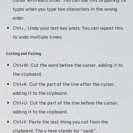
cursor with each other. You can use this to quickly fix
typos when you type two characters in the wrong
order.
Ctrl+_: Undo your last key press. You can repeat this
to undo multiple times.
Cutting and Pasting
Ctrl+W: Cut the word before the cursor, adding it to
the clipboard.
Ctrl+K: Cut the part of the line after the cursor,
adding it to the clipboard.
Ctrl+U: Cut the part of the line before the cursor,
adding it to the clipboard.
Ctrl+Y: Paste the last thing you cut from the
clipboard. The y here stands for “yank”.