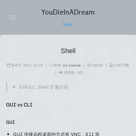
YouDieInADream
Nope.
主页
Shell
归档
发布于
2021-12-30
|
标签:
cs-course
|
18
分钟
|
3787
字数
随笔
|
浏览量:
:
181
导航
6.NULL: Shell 扩展介绍
标签
GUI vs CLI
关于
搜索
GUI
GUI 连接远程桌面的方式有 VNC，X11 等