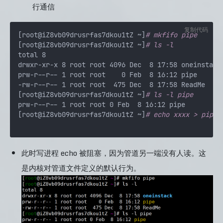
行通信
复制代码
[root@iZ8vb09drusrfas7dkou1tZ ~]
# mkfifo pipe
[root@iZ8vb09drusrfas7dkou1tZ ~]
# ls -l
total 8

drwxr-xr-x 8 root root 4096 Dec  8 17:58 oneinstack

prw-r--r-- 1 root root    0 Feb  8 16:12 pipe

-rw-r--r-- 1 root root  475 Dec  8 17:58 ReadMe

[root@iZ8vb09drusrfas7dkou1tZ ~]
# ls -l pipe
prw-r--r-- 1 root root 0 Feb  8 16:12 pipe

[root@iZ8vb09drusrfas7dkou1tZ ~]
# echo xxxx > pipe
此时写进程 echo 被阻塞，因为管道另一端没有人读。这
是内核对管道文件定义的默认行为。