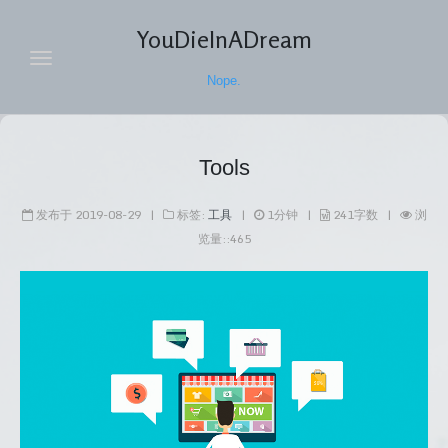
YouDieInADream
Nope.
主页
Tools
归档
发布于
2019-08-29
|
标签:
工具
|
1
分钟
|
241
字数
|
浏
随笔
览量:
:
465
导航
标签
关于
搜索