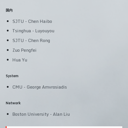
国内
SJTU - Chen Haibo
Tsinghua - Luyouyou
SJTU - Chen Rong
Zuo Pengfei
Hua Yu
System
CMU - George Amvrosiadis
Network
Boston University - Alan Liu