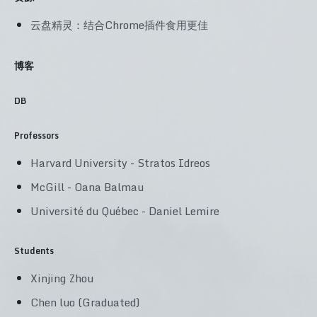
云盘精灵：结合Chrome插件食用更佳
博客
DB
Professors
Harvard University - Stratos Idreos
McGill - Oana Balmau
Université du Québec - Daniel Lemire
Students
Xinjing Zhou
Chen luo (Graduated)