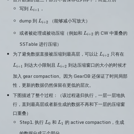
L_{i+1}
写到
，
L
+
1
i
L_{i+2}
dump 到
（能够减小写放大）
L
+
2
i
L_{i+2}
或者被处理成被动压缩（例如和
的 CW 中重叠的
L
+
2
i
SSTable 进行压缩）
L_{i+2}
L_{
为了避免数据直接被压缩到最高层，可以让
只有在
L
+
2
i
L_{i+2}
到达大小限制且
到达压缩窗口的大小的时候才
L
L
+
1
+
2
i
i
加入 gear compaction。因为 GearDB 还保证了时间局部
性，更新的数据仍然保留在更低的层次。
下图描述了整个过程：（该过程递归执行，一层一层地执
行，直到最高层或者新生成的数据不再和下一层的压缩窗
口重叠）
L_0
L_{1}
Step1. 执行
和
的 active compaction，生成
L
L
0
1
的数据分成三个部分