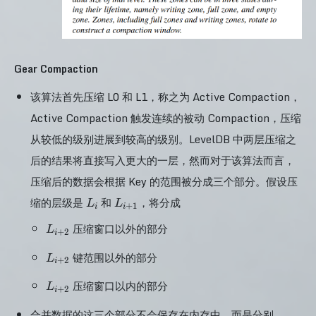
Gear Compaction
该算法首先压缩 L0 和 L1，称之为 Active Compaction，
Active Compaction 触发连续的被动 Compaction，压缩
从较低的级别进展到较高的级别。LevelDB 中两层压缩之
后的结果将直接写入更大的一层，然而对于该算法而言，
压缩后的数据会根据 Key 的范围被分成三个部分。假设压
L_i
L_{i+1}
缩的层级是
和
，将分成
L
L
+
1
i
i
L_{i+2}
压缩窗口以外的部分
L
+
2
i
L_{i+2}
键范围以外的部分
L
+
2
i
L_{i+2}
压缩窗口以内的部分
L
+
2
i
合并数据的这三个部分不会保存在内存中，而是分别