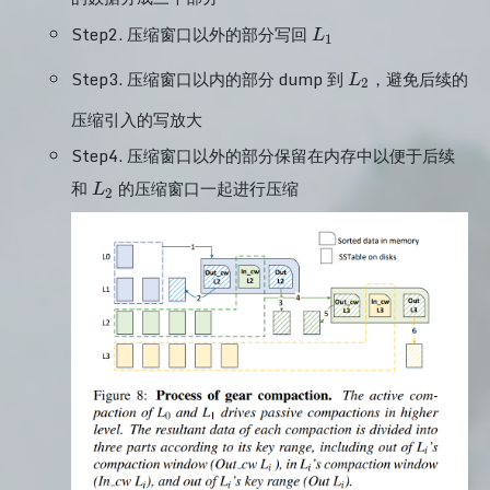
L_1
Step2. 压缩窗口以外的部分写回
L
1
L_2
Step3. 压缩窗口以内的部分 dump 到
，避免后续的
L
2
压缩引入的写放大
Step4. 压缩窗口以外的部分保留在内存中以便于后续
L_2
和
的压缩窗口一起进行压缩
L
2