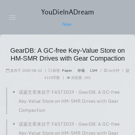
YouDieInADream
Nope.
主页
GearDB: A GC-free Key-Value Store on
归档
HM-SMR Drives with Gear Compaction
随笔
发布于
2020-08-13
|
标签:
Paper
、
存储
、
LSM
|
16
分钟
|
4170
字数
|
浏览量:
:
291
导航
该篇文章来自于 FAST2019 - GearDB: A GC-free
标签
Key-Value Store on HM-SMR Drives with Gear
关于
Compaction
搜索
该篇文章来自于 FAST2019 - GearDB: A GC-free
Key-Value Store on HM-SMR Drives with Gear