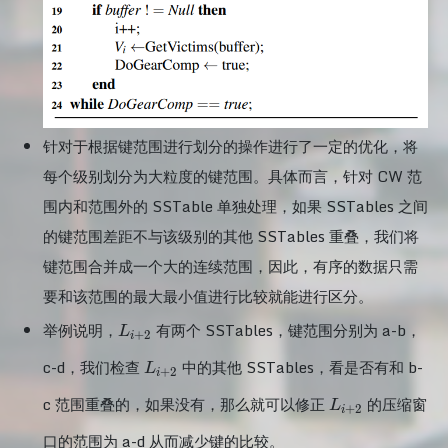
针对于根据键范围进行划分的操作进行了一定的优化，将
每个级别划分为大粒度的键范围。具体而言，针对 CW 范
围内和范围外的 SSTable 单独处理，如果 SSTables 之间
的键范围差距不与该级别的其他 SSTables 重叠，我们将
键范围合并成一个大的连续范围，因此，有序的数据只需
要和该范围的最大最小值进行比较就能进行区分。
L_{i+2}
举例说明，
有两个 SSTables，键范围分别为 a-b，
L
+
2
i
L_{i+2}
c-d，我们检查
中的其他 SSTables，看是否有和 b-
L
+
2
i
L_{i+2}
c 范围重叠的，如果没有，那么就可以修正
的压缩窗
L
+
2
i
口的范围为 a-d 从而减少键的比较。