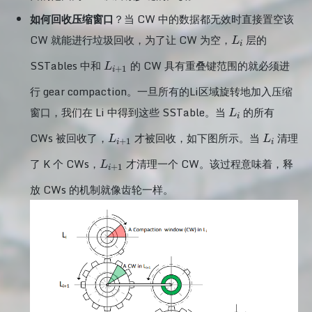
如何回收压缩窗口
？当 CW 中的数据都无效时直接置空该
L_{i}
CW 就能进行垃圾回收，为了让 CW 为空，
层的
L
i
L_{i+1}
SSTables 中和
的 CW 具有重叠键范围的就必须进
L
+
1
i
行 gear compaction。一旦所有的Li区域旋转地加入压缩
L_{i}
窗口，我们在 Li 中得到这些 SSTable。当
的所有
L
i
L_{i+1}
L_{i}
CWs 被回收了，
才被回收，如下图所示。当
清理
L
L
+
1
i
i
L_{i+1}
了 K 个 CWs，
才清理一个 CW。该过程意味着，释
L
+
1
i
放 CWs 的机制就像齿轮一样。