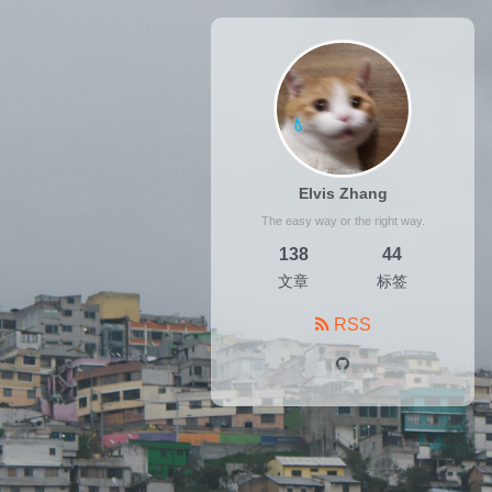
Elvis Zhang
The easy way or the right way.
138
44
文章
标签
RSS