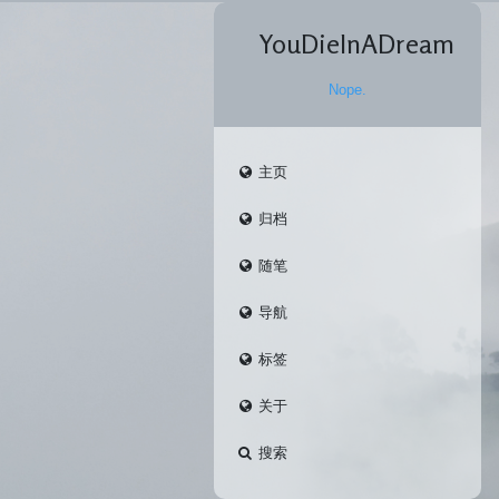
YouDieInADream
Nope.
主页
归档
随笔
导航
标签
关于
搜索