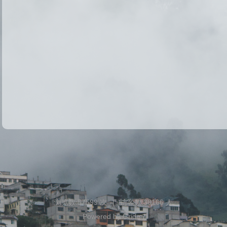
浏览数:
57599
次
|
访客数:
38166
人
Powered by
Gridea